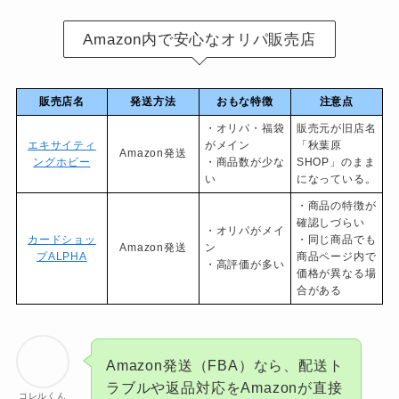
Amazon内で安心なオリパ販売店
販売店名
発送方法
おもな特徴
注意点
・オリパ・福袋
販売元が旧店名
エキサイティ
がメイン
「秋葉原
Amazon発送
ングホビー
・商品数が少な
SHOP」のまま
い
になっている。
・商品の特徴が
確認しづらい
・オリパがメイ
カードショッ
・同じ商品でも
Amazon発送
ン
プALPHA
商品ページ内で
・高評価が多い
価格が異なる場
合がある
Amazon発送（FBA）なら、配送ト
ラブルや返品対応をAmazonが直接
コレルくん