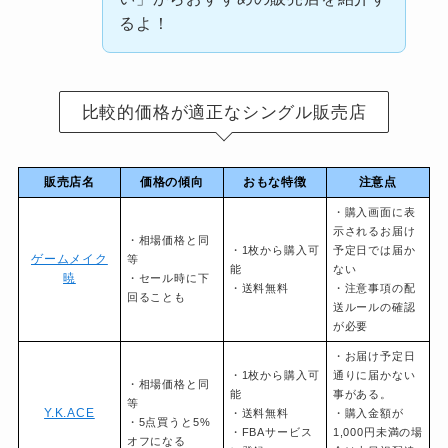
るよ！
比較的価格が適正なシングル販売店
販売店名
価格の傾向
おもな特徴
注意点
・購入画面に表
示されるお届け
・相場価格と同
・1枚から購入可
予定日では届か
ゲームメイク
等
能
ない
暁
・セール時に下
・送料無料
・注意事項の配
回ることも
送ルールの確認
が必要
・お届け予定日
・1枚から購入可
通りに届かない
・相場価格と同
能
事がある。
等
Y.K.ACE
・送料無料
・購入金額が
・5点買うと5%
・FBAサービス
1,000円未満の場
オフになる