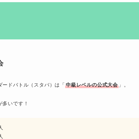
会
ダードバトル（スタバ）は「
中級レベルの公式大会
」。
が多いです！
人
人